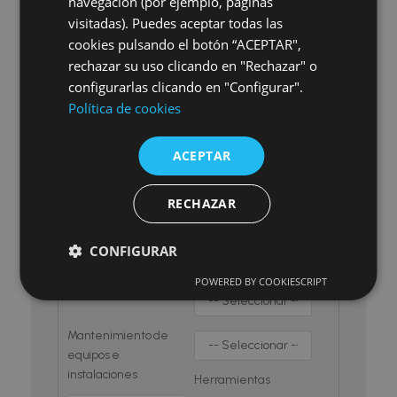
navegación (por ejemplo, páginas
visitadas). Puedes aceptar todas las
Costes
cookies pulsando el botón “ACEPTAR",
rechazar su uso clicando en "Rechazar" o
Desarrollo
configurarlas clicando en "Configurar".
organizacional
Política de cookies
Finanzas
ACEPTAR
Gestión de proyectos
RECHAZAR
Ingeniería
CONFIGURAR
Investigación y
desarrollo
POWERED BY COOKIESCRIPT
Logística
Mantenimiento de
equipos e
instalaciones
Herramientas