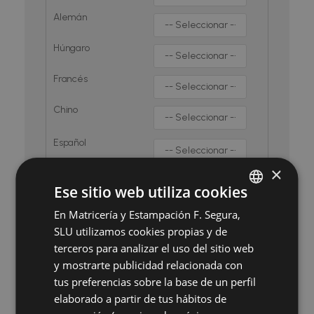
Alemán
Húngaro
Francés
Chino
Español
×
Formación academica (*)
Ese sitio web utiliza cookies
En Matricería y Estampación F. Segura,
SPANISH
SLU utilizamos cookies propias y de
ENGLISH
Área de
Experiencia
terceros para analizar el uso del sitio web
GERMAN
experiencia
y mostrarte publicidad relacionada con
Calidad
tus preferencias sobre la base de un perfil
HUNGARIAN
elaborado a partir de tus hábitos de
Compras