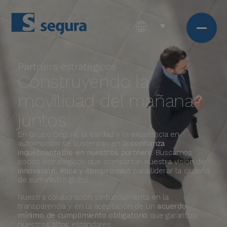
Partners estratégicos
Construyendo la
movilidad del mañana
juntos
En Grupo Segura, la calidad y la excelencia en
automoción se sustentan en la
confianza
inquebrantable en nuestros
partners
. Buscamos
socios estratégicos que compartan nuestra visión de
innovación, ética y compromiso
para liderar la cadena
de suministro global.
Nuestra colaboración se fundamenta en la
transparencia y en la aceptación de un
acuerdo
mínimo de cumplimiento obligatorio
que garantiza
nuestros altos estándares.