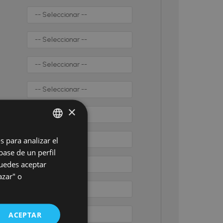
×
 e
s para analizar el
SPANISH
base de un perfil
ENGLISH
Puedes aceptar
GERMAN
azar" o
HUNGARIAN
ACEPTAR