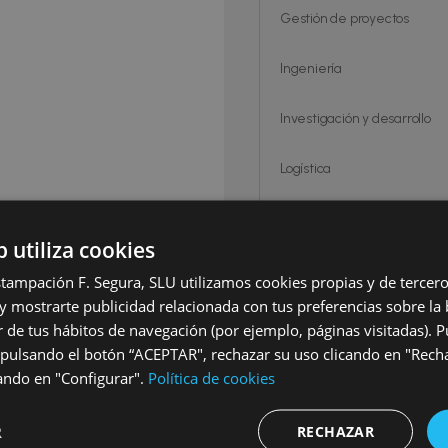
Gestión de proyectos
Ingeniería
Investigación y desarrollo
Logística
Mantenimiento de equipos
instalaciones
b utiliza cookies
Herramientas
stampación F. Segura, SLU utilizamos cookies propias y de tercero
 y mostrarte publicidad relacionada con tus preferencias sobre la 
Soldadura
r de tus hábitos de navegación (por ejemplo, páginas visitadas). 
 pulsando el botón “ACEPTAR", rechazar su uso clicando en "Rech
Estampado
cando en "Configurar".
Política de cookies
Operaciones/Producción
R
RECHAZAR