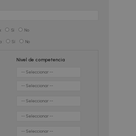
ña:
Sí
No
ía :
Sí
No
Nivel de competencia