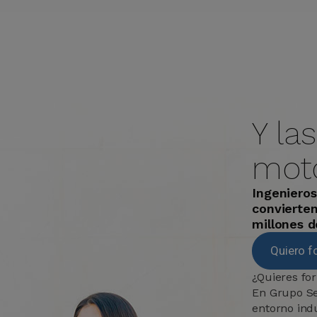
Y la
moto
Ingenieros
convierten
millones 
Quiero f
¿Quieres fo
En Grupo Se
entorno indu