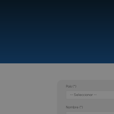
País (*)
Nombre (*)