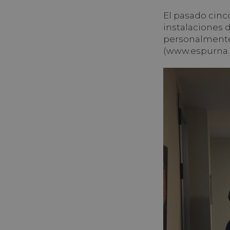
El pasado cinc
instalaciones 
personalmente 
(www.espurna.