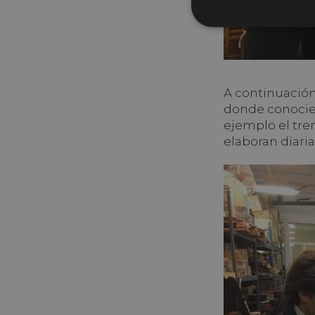
A continuación 
donde conocier
ejemplo el tre
elaboran diari