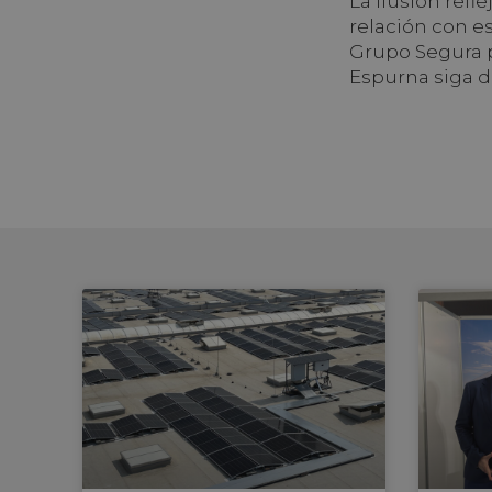
La ilusión refl
relación con e
Grupo Segura p
Espurna siga d