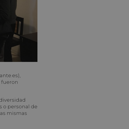
nte.es),
y fueron
 diversidad
s o personal de
 las mismas