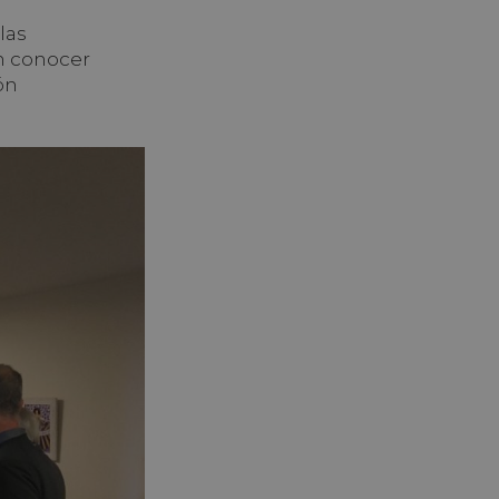
las
n conocer
ón