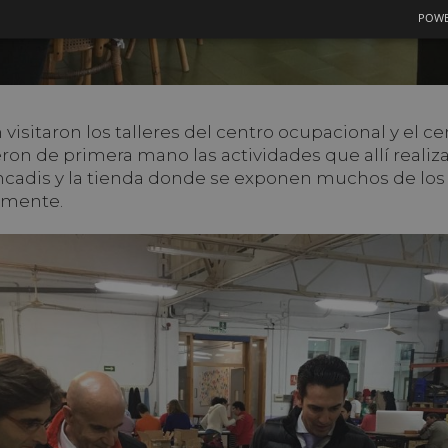
POWE
visitaron los talleres del centro ocupacional y el ce
on de primera mano las actividades que allí reali
ncadis y la tienda donde se exponen muchos de los
amente.