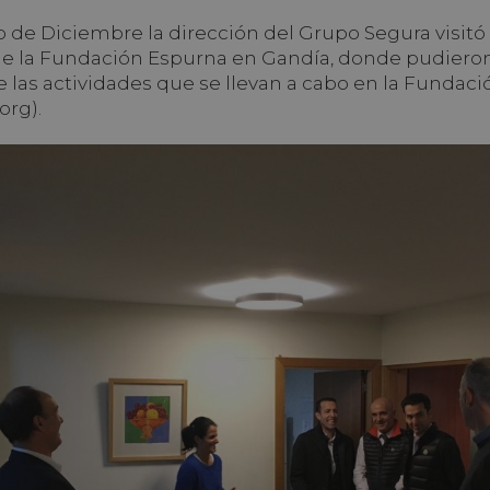
o de Diciembre la dirección del Grupo Segura visitó 
de la Fundación Espurna en Gandía, donde pudiero
las actividades que se llevan a cabo en la Fundaci
org).