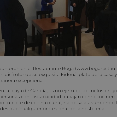
reunieron en el Restaurante Boga (www.bogarestaura
disfrutar de su exquisita Fideuá, plato de la casa 
manera excepcional.
en la playa de Gandía, es un ejemplo de inclusión y
personas con discapacidad trabajan como cocinero
 por un jefe de cocina o una jefa de sala, asumiendo
des que cualquier profesional de la hostelería.