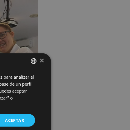
×
s para analizar el
SPANISH
base de un perfil
ENGLISH
Puedes aceptar
GERMAN
azar" o
HUNGARIAN
ACEPTAR