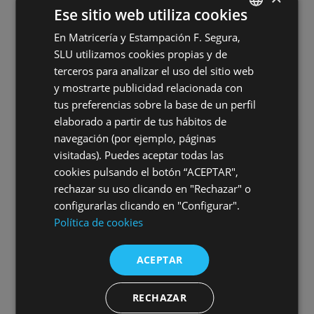
Ese sitio web utiliza cookies
En Matricería y Estampación F. Segura,
SPANISH
Puesta en marcha de la 2ª planta
SLU utilizamos cookies propias y de
ENGLISH
fotovoltaica de Grupo Segura
terceros para analizar el uso del sitio web
GERMAN
y mostrarte publicidad relacionada con
tus preferencias sobre la base de un perfil
HUNGARIAN
elaborado a partir de tus hábitos de
navegación (por ejemplo, páginas
visitadas). Puedes aceptar todas las
cookies pulsando el botón “ACEPTAR",
rechazar su uso clicando en "Rechazar" o
configurarlas clicando en "Configurar".
Política de cookies
ACEPTAR
XI Encuentro Hispano-Marroquí de la
RECHAZAR
Industria Automotriz