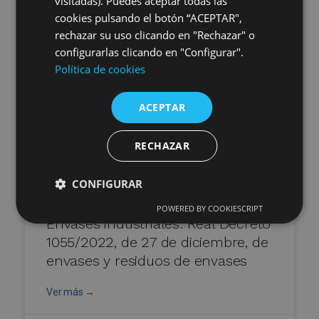
visitadas). Puedes aceptar todas las
18.03.2025
cookies pulsando el botón “ACEPTAR",
rechazar su uso clicando en "Rechazar" o
configurarlas clicando en "Configurar".
Política de cookies
ACEPTAR
RECHAZAR
CONFIGURAR
POWERED BY COOKIESCRIPT
Envases industriales: Real Decreto
1055/2022, de 27 de diciembre, de
envases y residuos de envases
Ver más →