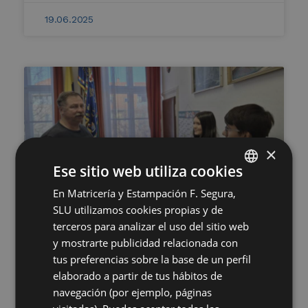
19.06.2025
×
Ese sitio web utiliza cookies
En Matricería y Estampación F. Segura,
SPANISH
SLU utilizamos cookies propias y de
ENGLISH
Grupo Segura premia el talento
terceros para analizar el uso del sitio web
joven en Hungría con la entrega
GERMAN
y mostrarte publicidad relacionada con
de las Becas Segura en Szolnok
tus preferencias sobre la base de un perfil
HUNGARIAN
elaborado a partir de tus hábitos de
Ver más →
navegación (por ejemplo, páginas