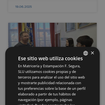
19.06.2025
×
Ese sitio web utiliza cookies
En Matricería y Estampación F. Segura,
SPANISH
SLU utilizamos cookies propias y de
ENGLISH
Grupo Segura premia el talento
terceros para analizar el uso del sitio web
joven en Hungría con la entrega
GERMAN
y mostrarte publicidad relacionada con
de las Becas Segura en Szolnok
tus preferencias sobre la base de un perfil
HUNGARIAN
elaborado a partir de tus hábitos de
Ver más →
navegación (por ejemplo, páginas