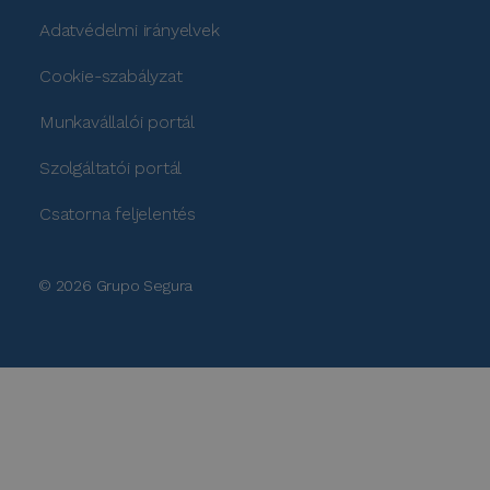
Adatvédelmi irányelvek
Cookie-szabályzat
Munkavállalói portál
Szolgáltatói portál
Csatorna feljelentés
© 2026 Grupo Segura