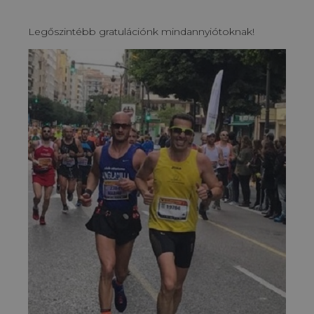
Legőszintébb gratulációnk mindannyiótoknak!