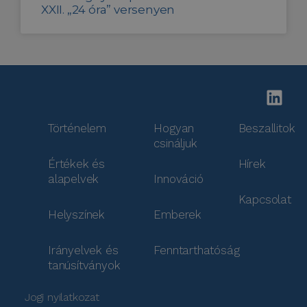
XXII. „24 óra” versenyen
Történelem
Hogyan
Beszallitok
csináljuk
Értékek és
Hírek
alapelvek
Innováció
Kapcsolat
Helyszínek
Emberek
Irányelvek és
Fenntarthatóság
tanúsítványok
Jogi nyilatkozat