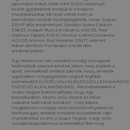
rajtvonalon induló több mint 19.000 versenyző
között győztesként emeljük ki mindazon
munkatársunkat, kik részt vettek ezen az
eseményen, köztük Vezérigazgatónk, Jorge Segura,
3:19:07 idős eredménnyel, Salvador Solera Calduch
2:58:33; Joaquin Illueca Embuena, 4:00:03; Raúl
Martinez Capella 3:02:41; Montse Solbes Camarena
4:00:03; Antonio Ruiz Morante 3:30:17 valamint
Adrian Benlloch Fernández, 4:16:38 idős
eredményekkel.
Egy Maratonon való részvétel mindig önmagunk
felülmúlását valamint kitartást jelent, mely értékek a
sport kiemelkedő értékeit tükrözik vissza, amelyek
ugyanakkor megegyeznek cégünk legfőbb
eszméivel(FEJLŐDÉS,VÁLLALKOZÓ,SZELLEM,AKARAT,E
TISZTELET,ALKALMAZKODÁS). Részvételetekkel a
Grupo Segura bebizonyíthatja, hogy egy
kiemelkedően kitartó, erős, elszánt és lelkes
csapattal számolhat köreiben , mely képes
megbírkózni a magas szintű követelményekkel és
felelősséggel, értékek melyeket közvetítetek napi
munkátokkal, és ami a Grupo Segura –t egy erős
szociális korporatizmus érzelmekkel illeti meg.