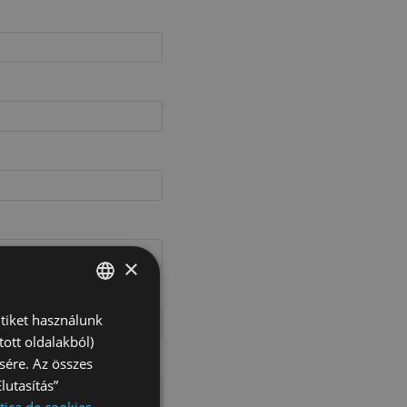
×
ütiket használunk
SPANISH
ott oldalakból)
ENGLISH
sére. Az összes
GERMAN
lutasítás”