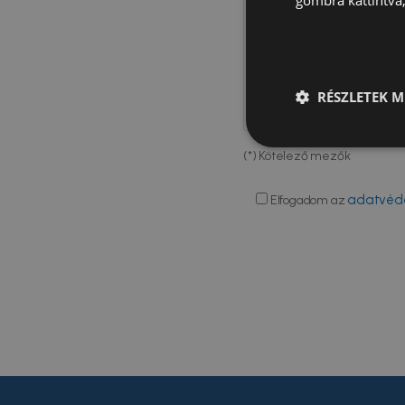
gombra kattintva,
RÉSZLETEK M
(*) Kötelező mezők
adatvéde
Elfogadom az