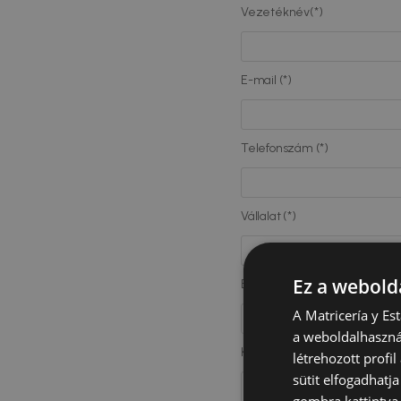
Vezetéknév(*)
E-mail (*)
Telefonszám (*)
Vállalat (*)
Ez a webolda
Beosztás (*)
A Matricería y Es
a weboldalhasznál
Kérdés (*)
létrehozott profi
sütit elfogadhatj