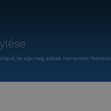
nylése
z űrlapot, és adja meg adatait. Hamarosan felvess