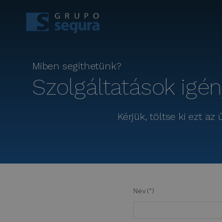
Miben segíthetünk?
Szolgáltatások igé
Kérjük, töltse ki ezt a
Név (*)