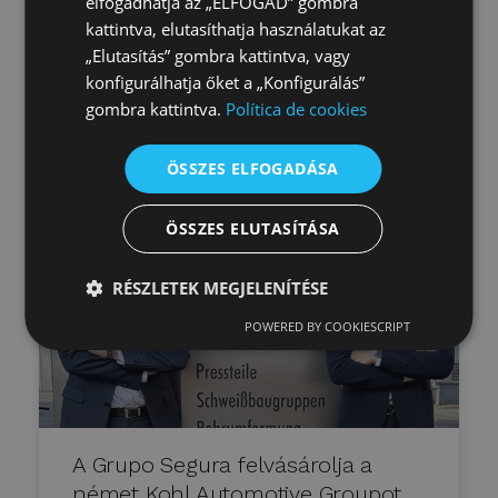
helyezésével ösztönzi a
elfogadhatja az „ELFOGAD” gombra
dekarbonizációt
kattintva, elutasíthatja használatukat az
„Elutasítás” gombra kattintva, vagy
Ver más →
konfigurálhatja őket a „Konfigurálás”
gombra kattintva.
Política de cookies
2024.03.01.
ÖSSZES ELFOGADÁSA
ÖSSZES ELUTASÍTÁSA
RÉSZLETEK MEGJELENÍTÉSE
POWERED BY COOKIESCRIPT
A Grupo Segura felvásárolja a
német Kohl Automotive Groupot