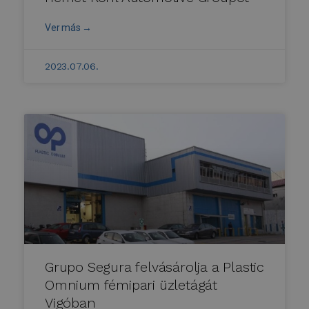
Ver más →
2023.07.06.
Grupo Segura felvásárolja a Plastic
Omnium fémipari üzletágát
Vigóban