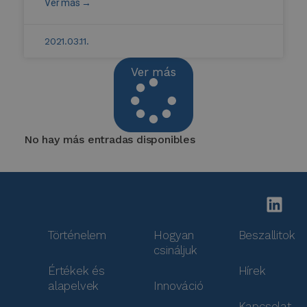
Ver más →
2021.03.11.
Ver más
No hay más entradas disponibles
Történelem
Hogyan
Beszallitok
csináljuk
Értékek és
Hírek
alapelvek
Innováció
Kapcsolat